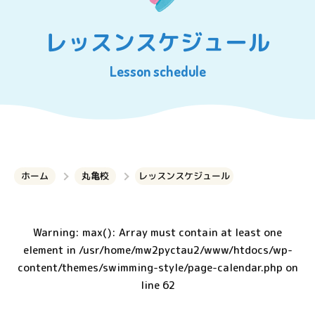
レッスンスケジュール
Lesson schedule
ホーム
丸亀校
レッスンスケジュール
Warning
: max(): Array must contain at least one
element in
/usr/home/mw2pyctau2/www/htdocs/wp-
content/themes/swimming-style/page-calendar.php
on
line
62