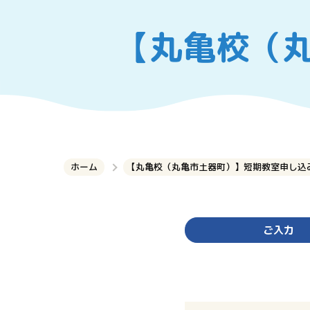
【丸亀校（
ホーム
【丸亀校（丸亀市土器町）】短期教室申し込
ご入力